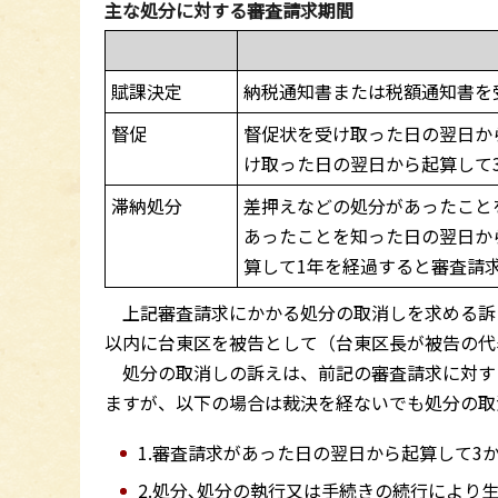
主な処分に対する審査請求期間
賦課決定
納税通知書または税額通知書を
督促
督促状を受け取った日の翌日か
け取った日の翌日から起算して
滞納処分
差押えなどの処分があったこと
あったことを知った日の翌日か
算して1年を経過すると審査請
上記審査請求にかかる処分の取消しを求める訴
以内に台東区を被告として（台東区長が被告の代
処分の取消しの訴えは、前記の審査請求に対す
ますが、以下の場合は裁決を経ないでも処分の取
1.審査請求があった日の翌日から起算して3
2.処分､処分の執行又は手続きの続行により