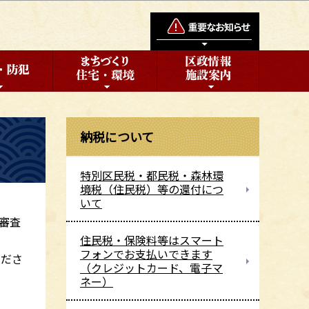
納税について
特別区民税・都民税・森林環
境税（住民税）等の還付につ
いて
審査
住民税・保険料等はスマート
フォンでお支払いできます
くださ
（クレジットカード、電子マ
ネー）