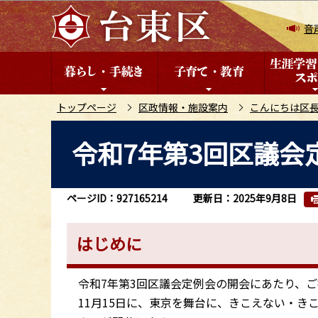
こ
の
音
ペ
ー
ジ
の
トップページ
区政情報・施設案内
こんにちは区
先
本
令和7年第3回区議会
頭
文
で
こ
す
こ
ページID：927165214
更新日：2025年9月8日
か
ら
はじめに
令和7年第3回区議会定例会の開会にあたり、ご
11月15日に、東京を舞台に、きこえない・きこ