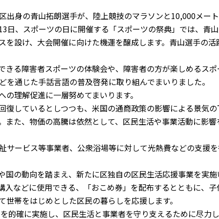
身の青山拓朗選手が、陸上競技のマラソンと10,000メート
月13日、スポーツの日に開催する「スポーツの祭典」では、青
スを設け、大会開催に向けた機運を醸成します。青山選手の活
できる障害者スポーツの体験会や、障害者の方が楽しめるスポ
どを通じた手話言語の普及啓発に取り組んでまいりました。
への理解促進に一層努めてまいります。
回復しているとしつつも、米国の通商政策の影響による景気の
。また、物価の高騰は依然として、区民生活や事業活動に影響
祉サービス等事業者、公衆浴場等に対して光熱費などの支援を
や国の動向を踏まえ、新たに区独自の区民生活応援事業を実施
購入などに使用できる、「おこめ券」を配布するとともに、子
て世帯をはじめとした区民の暮らしを応援します。
を的確に実施し、区民生活と事業者を守り支えるために尽力