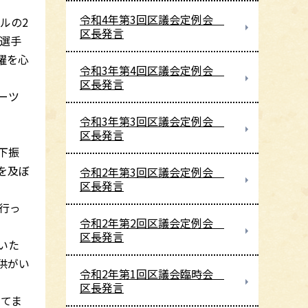
令和4年第3回区議会定例会
ルの2
区長発言
山選手
躍を心
令和3年第4回区議会定例会
区長発言
ーツ
令和3年第3回区議会定例会
区長発言
下振
を及ぼ
令和2年第3回区議会定例会
区長発言
行っ
令和2年第2回区議会定例会
区長発言
いた
供がい
令和2年第1回区議会臨時会
区長発言
してま