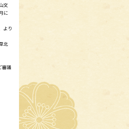
山文
月に
、より
草北
。
ご審議