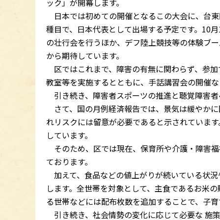
ック」が開幕します。
日本では初めての開催となるこの大会に、台東区出
種目で、日本代表として出場する予定です。10
の壮行会を行うほか、デフ陸上競技等の体験ブー
から期待しています。
区ではこれまで、障害の有無に関わらず、参加
教室等を実施するとともに、手話講習会の開催な
引き続き、障害者スポーツの推進と聴覚障害者
さて、国の月例経済報告では、景気は緩やかに
れリスクには留意が必要であると示されています
しています。
そのため、区では現在、保育所や介護・障害福
ております。
加えて、食品などの値上がりが続いている状況
します。全世帯を対象として、主食であるお米の
る世帯などには配布枚数を追加することで、子育
引き続き、社会情勢の変化に応じて必要な 施策