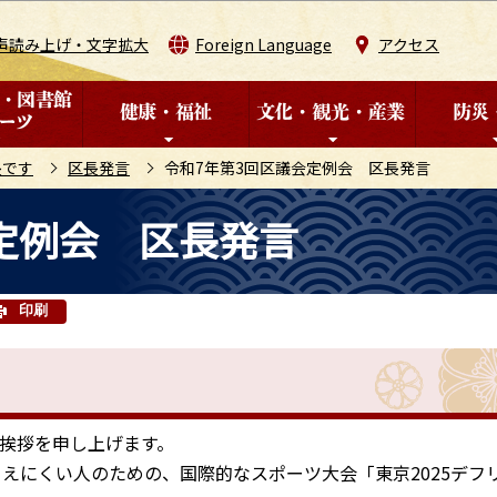
このページの本文へ移動
声読み上げ・文字拡大
Foreign Language
アクセス
長です
区長発言
令和7年第3回区議会定例会 区長発言
定例会 区長発言
印刷
挨拶を申し上げます。
えにくい人のための、国際的なスポーツ大会「東京2025デフ