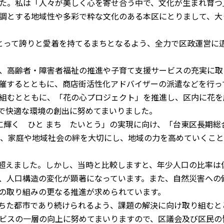
た。私は「人々が美しく心を寄せ合う中で、文化が生まれ育つ
調とする地域性や多彩で粋な文化のある本区にとりまして、大
とって誇りと愛着を持てるまちとなるよう、全力で区政運営に
、高齢者・障害者福祉の推進や子育て支援サービスの充実に取
催するとともに、商店街活性化アドバイザーの派遣などを行っ
組むとともに、「花の心プロジェクト」を推進し、区内に花を
で快適な環境の創出に努めてまいりました。
輝く ひと まち たいとう」の実現に向け、「台東区長期総
に、家庭や地域社会の絆を大切にし、地域の力を高めていくこ
を超えました。しかし、当時と比較しますと、年少人口の比率は
、人口構造の変化が顕著になっています。また、自然災害への
の取り組みの更なる推進が求められています。
ちた都市であり続けられるよう、課題の解決に向け取り組むと
ビスの一層の向上に努めてまいりますので、区議会及び区民の