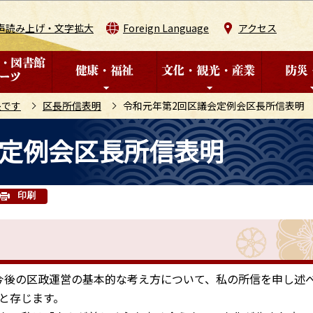
このページの本文へ移動
声読み上げ・文字拡大
Foreign Language
アクセス
長です
区長所信表明
令和元年第2回区議会定例会区長所信表明
会定例会区長所信表明
印刷
今後の区政運営の基本的な考え方について、私の所信を申し述
と存じます。