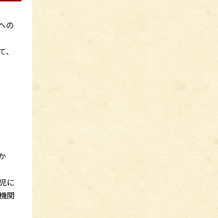
への
て、
か
児に
機関