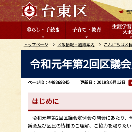
こ
の
音
ペ
ー
ジ
の
トップページ
区政情報・施設案内
こんにちは区
先
本
令和元年第2回区議
頭
文
で
こ
す
こ
ページID：448869845
更新日：2019年6月13日
か
ら
はじめに
令和元年第2回区議会定例会の開会にあたり、
議会及び区民の皆様のご理解、ご協力を賜りたい