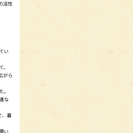
の活性
てい
て、
広がら
た。
進な
て、暮
潤い