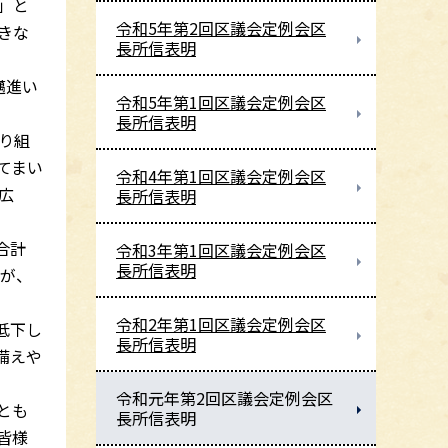
」と
令和5年第2回区議会定例会区
きな
長所信表明
邁進い
令和5年第1回区議会定例会区
長所信表明
り組
てまい
令和4年第1回区議会定例会区
広
長所信表明
合計
令和3年第1回区議会定例会区
長所信表明
とが、
令和2年第1回区議会定例会区
低下し
長所信表明
備えや
令和元年第2回区議会定例会区
とも
長所信表明
皆様