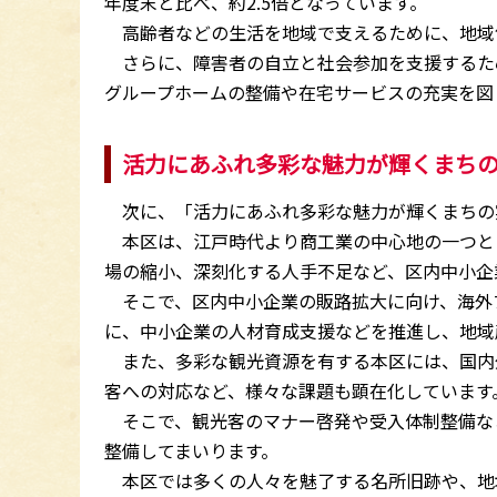
年度末と比べ、約2.5倍となっています。
高齢者などの生活を地域で支えるために、地域
さらに、障害者の自立と社会参加を支援するた
グループホームの整備や在宅サービスの充実を図
活力にあふれ多彩な魅力が輝くまち
次に、「活力にあふれ多彩な魅力が輝くまちの
本区は、江戸時代より商工業の中心地の一つと
場の縮小、深刻化する人手不足など、区内中小企
そこで、区内中小企業の販路拡大に向け、海外
に、中小企業の人材育成支援などを推進し、地域
また、多彩な観光資源を有する本区には、国内
客への対応など、様々な課題も顕在化しています
そこで、観光客のマナー啓発や受入体制整備な
整備してまいります。
本区では多くの人々を魅了する名所旧跡や、地