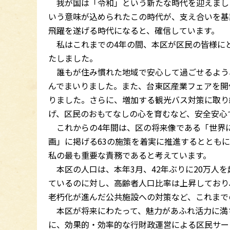
我が国は「令和」という新たな時代を迎えまし
いう意味が込められたこの時代が、支え合いを基
飛躍を遂げる時代になると、確信しています。
私はこれまでの4年の間、本区が区民の皆様に
たしました。
誰もが住み慣れた地域で安心して過ごせるよう
んでまいりました。また、台東区産業フェアを開
りました。さらに、増加する観光バス対策に取り
げ、区民のおもてなしの心を育むなど、安全安心
これからの4年間は、区の将来像である「世界に
画」に掲げる63の施策を着実に推進するととも
私の最も重要な責務であると考えています。
本区の人口は、本年3月、42年ぶりに20万人
ているのに対し、高齢者人口比率は上昇しており
老朽化が進んだ公共施設への対策など、これまで
本区が将来にわたって、魅力があふれ活力に満
に、効果的・効率的な行財政運営による区民サー