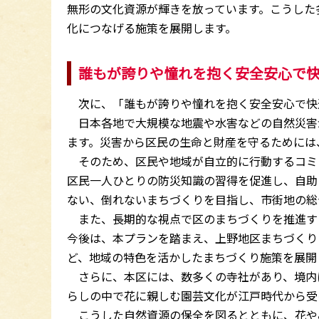
無形の文化資源が輝きを放っています。こうした
化につなげる施策を展開します。
誰もが誇りや憧れを抱く安全安心で
次に、「誰もが誇りや憧れを抱く安全安心で快
日本各地で大規模な地震や水害などの自然災害
ます。災害から区民の生命と財産を守るためには
そのため、区民や地域が自立的に行動するコミ
区民一人ひとりの防災知識の習得を促進し、自助
ない、倒れないまちづくりを目指し、市街地の総
また、長期的な視点で区のまちづくりを推進す
今後は、本プランを踏まえ、上野地区まちづくり
ど、地域の特色を活かしたまちづくり施策を展開
さらに、本区には、数多くの寺社があり、境内
らしの中で花に親しむ園芸文化が江戸時代から受
こうした自然資源の保全を図るとともに、花や