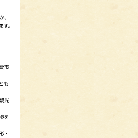
か、
ます。
費市
とも
観光
境を
形・