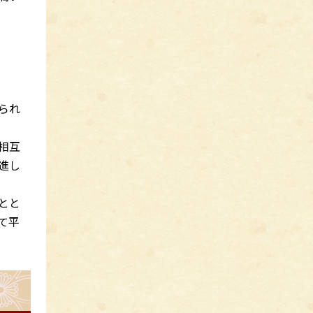
られ
相互
進し
とと
て平