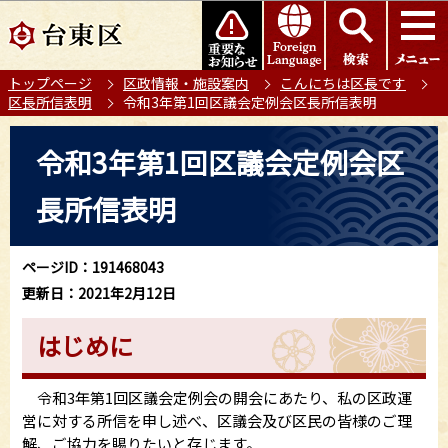
こ
このページの本文へ移動
の
ペ
トップページ
区政情報・施設案内
こんにちは区長です
ー
区長所信表明
令和3年第1回区議会定例会区長所信表明
ジ
の
本
令和3年第1回区議会定例会区
先
文
頭
こ
長所信表明
で
こ
す
か
ら
ページID：191468043
更新日：2021年2月12日
はじめに
令和3年第1回区議会定例会の開会にあたり、私の区政運
営に対する所信を申し述べ、区議会及び区民の皆様のご理
解、ご協力を賜りたいと存じます。