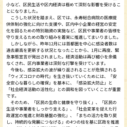
小など、区民生活や区内経済は極めて深刻な影響を受けるこ
とになりました。
こうした状況を踏まえ、区では、永寿総合病院の医療提
供体制の強化に向けた支援や、区内中小企業の経営の安定
化を図るための特別融資の実施など、区民や事業者の皆様を
守り支えるための取り組みを着実に推進してまいりました。
しかしながら、昨年12月には首都圏を中心に感染者数は
過去最高を更新する状況となったことから、1月に再度、緊
急事態宣言が発出されました。経済活動は再び縮小を余儀
なくされ、区内事業者は深刻な打撃を受けています。
今後も、感染拡大の波が繰り返されることが危惧される
「ウィズコロナの時代」を生き抜いていくためには、「安
全安心な暮らしの確保」を基本に、「感染拡大防止」と
「社会経済活動の活性化」との調和を図っていくことが重要
です。
そのため、「区民の生命と健康を守り抜く」、「区民の
生活や事業者をしっかり支える」、「社会変革を捉えた行
政運営の推進と財政基盤の強化」、「まちの活力を取り戻
し、持続的な発展につなげる」の4つの柱を基に区政を推進