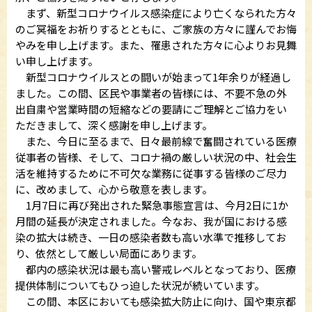
まず、新型コロナウイルス感染症により亡くなられた方々
のご冥福をお祈りするとともに、ご家族の方々に謹んでお悔
やみを申し上げます。また、罹患された方々に心よりお見舞
い申し上げます。
新型コロナウイルスとの闘いが始まって1年余りが経過し
ました。この間、区民や事業者の皆様には、不要不急の外
出自粛や営業時間の短縮などの要請にご理解とご協力をい
ただきまして、深く感謝を申し上げます。
また、今日に至るまで、日々最前線で奮闘されている医療
従事者の皆様、そして、コロナ禍の厳しい状況の中、社会生
活を維持するために不可欠な業務に従事する皆様のご尽力
に、改めまして、心から敬意を表します。
1月7日に再び発出された緊急事態宣言は、今月2日に1か
月間の延長が決定されました。今なお、我が国における感
染の拡大は続き、一日の感染者数も高い水準で推移してお
り、依然として厳しい局面にあります。
都内の感染状況は最も高い警戒レベルとなっており、医療
提供体制についてもひっ迫した状況が続いています。
この間、本区においても感染拡大防止に向け、国や東京都