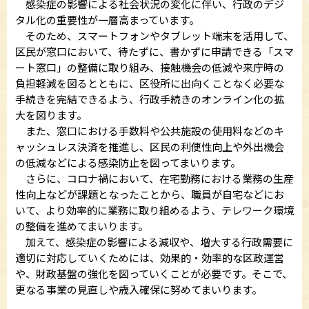
感染症の影響による社会状況の変化に伴い、行政のデジ
タル化の重要性が一層高まっています。
そのため、スマートフォンやタブレット端末を活用して、
区民が窓口において、待たずに、書かずに申請できる「スマ
ート窓口」の整備に取り組み、接触機会の低減や来庁時の
負担軽減を図るとともに、区役所に出向くことなく必要な
手続きを完結できるよう、行政手続きのオンライン化の拡
大を図ります。
また、窓口における手数料や公共施設の使用料などのキ
ャッシュレス決済を推進し、区民の利便性向上や外出機会
の低減などによる感染防止を図ってまいります。
さらに、コロナ禍において、在宅勤務における業務の生産
性向上などが課題となったことから、職員が自宅などにお
いて、より効率的に業務に取り組めるよう、テレワーク環境
の整備を進めてまいります。
加えて、感染症の影響による減収や、増大する行政需要に
適切に対応していくためには、効果的・効率的な区政運営
や、財政基盤の強化を図っていくことが必要です。そこで、
更なる事業の見直しや歳入確保に努めてまいります。