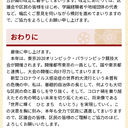
合計画の改定に着手してまいります。改定にあたっては、区
議会や区民の皆様をはじめ、学識経験者や地域団体の代表
など、幅広くご意見を伺いながら検討を進めてまいりますの
で、ご協力をよろしくお願い申し上げます。
おわりに
最後に申し上げます。
本年は、東京2020オリンピック・パラリンピック競技大
会が開催されます。開催都市東京の一員として、国や東京都
と連携し、大会の開催に向け尽力してまいります。
新型コロナウイルス感染症の世界的大流行という未曽有
の危機の中、私は、基礎的自治体の長として、何よりも大切
な区民の命と暮らしを守り抜く。そして、コロナ禍を乗り越
えたその先の明るい未来を切り拓くために、将来像である
「世界に輝く ひと まち たいとう」を実現していく。こ
の決意を胸に刻み、本年も全力で区政に邁進してまいります
ので、区議会の皆様、区民の皆様のご理解とご協力のほど、
よろしくお願いいたします。