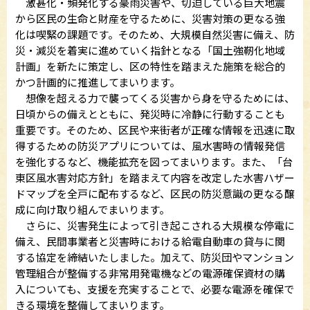
激甚化・頻発化する豪雨災害や、切迫している巨大地震
から区民の生命と財産を守るために、災害対策の更なる強
化は喫緊の課題です。そのため、大規模自然災害に備え、防
災・減災を着実に進めていく指針となる「国土強靭化地域
計画」を新たに策定し、区の特性を踏まえた施策を総合的
かつ計画的に推進してまいります。
想像を超える力で襲ってくる災害から身を守るためには、
日頃からの備えとともに、発災時に冷静に行動することも
重要です。そのため、区民や来街者が正確な情報を迅速に取
得するための防災アプリについては、風水害時の情報発信
を強化するなど、機能拡充を図ってまいります。また、「台
東区風水害対応方針」を踏まえて内容を改定した水害ハザー
ドマップを全戸に配布するなど、区民の防災意識の更なる醸
成に向け取り組んでまいります。
さらに、災害発生によって引き起こされる大規模な停電に
備え、民間事業者と災害時における給電自動車の貸与に関
する協定を締結いたしました。加えて、防災団やマンション
管理組合が整備する非常用発電機などの電源確保資材の購
入についても、支援を充実することで、必要な電源を確保で
きる環境を整備してまいります。