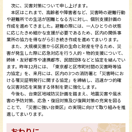
次に、災害対策について申し上げます。
本区はこれまで、高齢者や障害者など、災害時の避難行動
や避難所での生活が困難となる方に対し、個別支援計画の
作成を進めてきました。避難の際には、一人ひとりの状態
に応じたきめ細かな支援が必要であるため、区内の関係事
業所の協力を得ながら引き続き作成を進めてまいります。
また、大規模災害から区民の生命と財産を守るため、災
害が発生した際に応急対応を行う人的・物的支援について、
姉妹・友好都市や連携都市、民間団体などと協定を結んでい
ます。昨年12月には、「東京都と区市町村間の災害時等協
力協定」を、来月には、区内の3つの消防署と「災害時にお
ける罹災証明発行に関する協定」を締結し、迅速かつ的確
な災害対応を実施する体制を更に強化します。
今後も、台東区地域防災計画を踏まえ、地震災害や風水
害の予防対策、応急・復旧対策及び復興対策の充実を図る
ことで、「災害に強い台東区」の実現に向けて取り組みを推
進してまいります。
おわりに