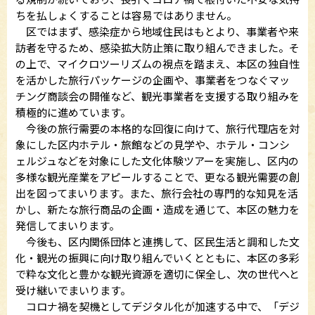
ちを払しょくすることは容易ではありません。
区ではまず、感染症から地域住民はもとより、事業者や来
訪者を守るため、感染拡大防止策に取り組んできました。そ
の上で、マイクロツーリズムの視点を踏まえ、本区の独自性
を活かした旅行パッケージの企画や、事業者をつなぐマッ
チング商談会の開催など、観光事業者を支援する取り組みを
積極的に進めています。
今後の旅行需要の本格的な回復に向けて、旅行代理店を対
象にした区内ホテル・旅館などの見学や、ホテル・コンシ
ェルジュなどを対象にした文化体験ツアーを実施し、区内の
多様な観光産業をアピールすることで、更なる観光需要の創
出を図ってまいります。また、旅行会社の専門的な知見を活
かし、新たな旅行商品の企画・造成を通じて、本区の魅力を
発信してまいります。
今後も、区内関係団体と連携して、区民生活と調和した文
化・観光の振興に向け取り組んでいくとともに、本区の多彩
で粋な文化と豊かな観光資源を適切に保全し、次の世代へと
受け継いでまいります。
コロナ禍を契機としてデジタル化が加速する中で、「デジ