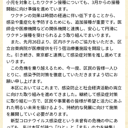
小児を対象としたワクチン接種についても、3月からの接種
開始に向け準備を進めています。
ワクチンの効果は時間の経過に伴い低下することから、
感染や重症化を予防するためにも、追加接種が重要です。医
師会や医療機関などの関係機関と連携し、安心して円滑に
ワクチン接種を受けられるよう取り組んでまいります。
また、先月26日より、区内ホテルのご協力をいただき、区
立台東病院が医療提供を行う宿泊療養施設を開設しまし
た。引き続き、東京都と連携して感染症対策を推し進めてま
いります。
この危機を乗り越えるため、今一度、区民の皆様一人ひ
とりに、感染予防対策を徹底していただきますよう切にお
願い申し上げます。
本区においてはこれまで、感染防止と社会経済活動の両立
に向けた取り組みを進めてきました。継続して感染症対策
に取り組む一方で、区民や事業者の皆様が希望と活力にあふ
れた明るい未来を描けるよう、持続的な発展に向けて施策
を展開していく必要があります。
新型コロナウイルス感染症という未曾有の危機の中にあ
っても、私は本区が持つ「ひと」と「まち」の力を結集し、