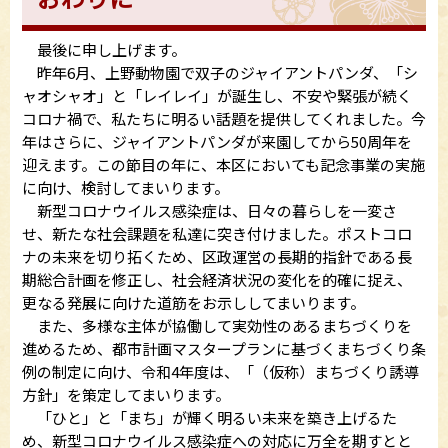
最後に申し上げます。
昨年6月、上野動物園で双子のジャイアントパンダ、「シ
ャオシャオ」と「レイレイ」が誕生し、不安や緊張が続く
コロナ禍で、私たちに明るい話題を提供してくれました。今
年はさらに、ジャイアントパンダが来園してから50周年を
迎えます。この節目の年に、本区においても記念事業の実施
に向け、検討してまいります。
新型コロナウイルス感染症は、日々の暮らしを一変さ
せ、新たな社会課題を私達に突き付けました。ポストコロ
ナの未来を切り拓くため、区政運営の長期的指針である長
期総合計画を修正し、社会経済状況の変化を的確に捉え、
更なる発展に向けた道筋をお示ししてまいります。
また、多様な主体が協働して実効性のあるまちづくりを
進めるため、都市計画マスタープランに基づくまちづくり条
例の制定に向け、令和4年度は、「（仮称）まちづくり誘導
方針」を策定してまいります。
「ひと」と「まち」が輝く明るい未来を築き上げるた
め、新型コロナウイルス感染症への対応に万全を期すとと