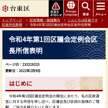
こ
このページの本文へ移動
の
ペ
トップページ
区政情報・施設案内
こんにちは区長です
ー
区長所信表明
令和4年第1回区議会定例会区長所信表明
ジ
の
本
令和4年第1回区議会定例会区
先
文
頭
こ
長所信表明
で
こ
す
か
ら
ページID：233219215
更新日：2022年2月9日
はじめに
令和4年第1回区議会定例会の開会にあたり、私の区政運
営に対する所信を申し述べ、区議会及び区民の皆様のご理
解、ご協力を賜りたいと存じます。