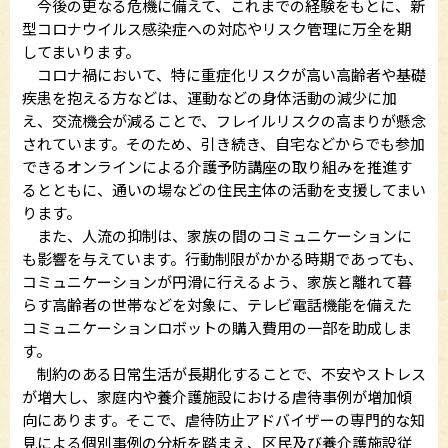
今後の更なる危機に備えて、これまでの経験をもとに、新
型コロナウイルス感染症への対応やリスク管理に万全を期
してまいります。
コロナ禍において、特に重症化リスクが高い高齢者や基礎
疾患を抱える方などは、運動などの身体活動の減少に加
え、交流機会が減ることで、フレイルリスクの高まりが懸念
されています。そのため、引き続き、自宅などからでも参加
できるオンラインによる介護予防講座の取り組みを推進す
るとともに、通いの場などの住民主体の活動を支援してまい
ります。
また、人流の抑制は、家族の間のコミュニケーションに
も影響を与えています。行動制限がかかる時期であっても、
コミュニケーションが円滑に行えるよう、家族と離れて暮
らす高齢者の世帯などを対象に、テレビ電話機能を備えた
コミュニケーションロボットの購入費用の一部を助成しま
す。
制約のある日常生活が長期化することで、不安やストレス
が増大し、家庭内や養介護施設における虐待事例が増加傾
向にあります。そこで、虐待防止アドバイザーの専門的な知
見による個別事例の分析を踏まえ、区民及び養介護施設従