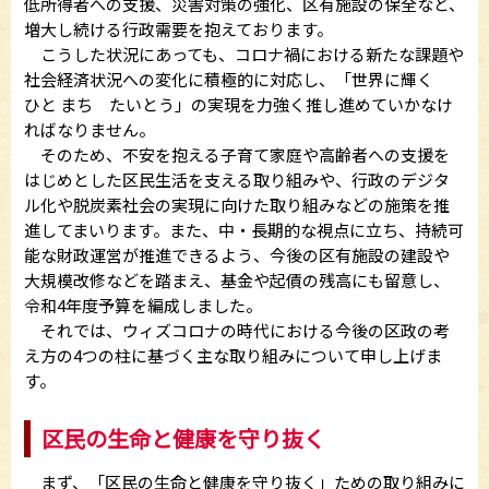
低所得者への支援、災害対策の強化、区有施設の保全など、
増大し続ける行政需要を抱えております。
こうした状況にあっても、コロナ禍における新たな課題や
社会経済状況への変化に積極的に対応し、「世界に輝く
ひと まち たいとう」の実現を力強く推し進めていかなけ
ればなりません。
そのため、不安を抱える子育て家庭や高齢者への支援を
はじめとした区民生活を支える取り組みや、行政のデジタ
ル化や脱炭素社会の実現に向けた取り組みなどの施策を推
進してまいります。また、中・長期的な視点に立ち、持続可
能な財政運営が推進できるよう、今後の区有施設の建設や
大規模改修などを踏まえ、基金や起債の残高にも留意し、
令和4年度予算を編成しました。
それでは、ウィズコロナの時代における今後の区政の考
え方の4つの柱に基づく主な取り組みについて申し上げま
す。
区民の生命と健康を守り抜く
まず、「区民の生命と健康を守り抜く」ための取り組みに