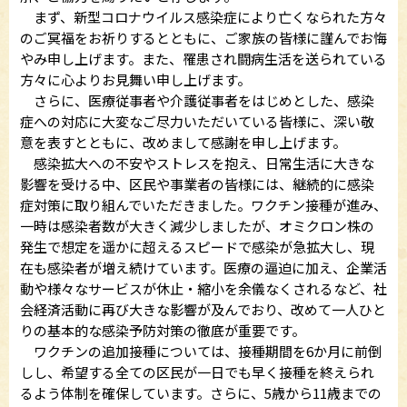
まず、新型コロナウイルス感染症により亡くなられた方々
のご冥福をお祈りするとともに、ご家族の皆様に謹んでお悔
やみ申し上げます。また、罹患され闘病生活を送られている
方々に心よりお見舞い申し上げます。
さらに、医療従事者や介護従事者をはじめとした、感染
症への対応に大変なご尽力いただいている皆様に、深い敬
意を表すとともに、改めまして感謝を申し上げます。
感染拡大への不安やストレスを抱え、日常生活に大きな
影響を受ける中、区民や事業者の皆様には、継続的に感染
症対策に取り組んでいただきました。ワクチン接種が進み、
一時は感染者数が大きく減少しましたが、オミクロン株の
発生で想定を遥かに超えるスピードで感染が急拡大し、現
在も感染者が増え続けています。医療の逼迫に加え、企業活
動や様々なサービスが休止・縮小を余儀なくされるなど、社
会経済活動に再び大きな影響が及んでおり、改めて一人ひと
りの基本的な感染予防対策の徹底が重要です。
ワクチンの追加接種については、接種期間を6か月に前倒
しし、希望する全ての区民が一日でも早く接種を終えられ
るよう体制を確保しています。さらに、5歳から11歳までの