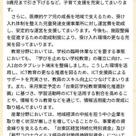
0歳児まで引き下げるなど、子育て支援を充実してまいりま
す。
さらに、医療的ケア児の成長を地域で支えるため、受け
入れ体制を整えた児童発達支援事業所に対し運営費を助成
し、安定的な運営を支援してまいります。今後も、施設整備
を促進するための助成制度により、受け入れ環境の更なる充
実を図ってまいります。
教育分野においては、学校の臨時休業などを要する事態
においても、「学びを止めない学校教育」の確立に向け、一
人1台のタブレット端末を整備しました。こうした環境を活
用し、ICT教育の更なる推進を図るため、ICT支援員による
サポートを充実させ、教員のスキル向上につなげてまいりま
す。また、来月策定予定の「台東区学校教育情報化推進計
画」に基づき、学習活動時のICTを活用する割合を高めるこ
とや、情報モラル教育などを通じて、情報活用能力の育成に
取り組んでまいります。
産業分野においては、地域経済の中核を担う中小企業を
取り巻く状況が厳しさを増していることから、事業者の資
金繰りを支えるため、「台東区経営持続化特別資金」及び
「新型コロナウイルス感染症対策借換特別資金」について、