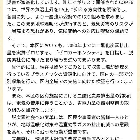
災害が激甚化しています。昨年イギリスで開催されたCOP26
では、世界の気温上昇を1.5度に抑える方向性を明確化し、
各国に対し、より一層強い姿勢での取り組みを求めまし
た。このまま地球温暖化が進行すると、気象災害のリスクが
一層高まる恐れがあり、気候変動への対応は喫緊の課題で
す。
そこで、本区においても、2050年までに二酸化炭素排出
量を実質ゼロとする、「ゼロカーボンシティ」を目指し、脱
炭素社会に向けた取り組みを進めてまいります。
具体的には、現在は燃やすごみとして収集し焼却処理を
行っているプラスチックの資源化に向けて、区内の一部で分
別収集を行い、区内全域での実施に向けた検証を行ってまい
ります。
また、本区の区有施設における二酸化炭素排出量の約8割
は、電気の使用に伴うことから、省電力型の照明整備の取
り組みを加速化します。
脱炭素社会への変革には、区民や事業者の皆様一人ひと
りが、地球温暖化対策や温室効果ガスの排出削減への意識
を高め、それに沿った行動が重要です。
来年度は、環境基本計画の改定に着手するとともに、