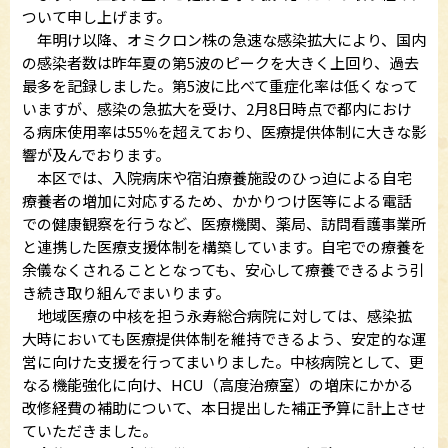
ついて申し上げます。
年明け以降、オミクロン株の急速な感染拡大により、国内
の感染者数は昨年夏の第5波のピークを大きく上回り、過去
最多を記録しました。第5波に比べて重症化率は低くなって
いますが、感染の急拡大を受け、2月8日時点で都内におけ
る病床使用率は55％を超えており、医療提供体制に大きな影
響が及んでおります。
本区では、入院病床や宿泊療養施設のひっ迫による自宅
療養者の増加に対応するため、かかりつけ医等による電話
での健康観察を行うなど、医療機関、薬局、訪問看護事業所
と連携した医療支援体制を構築しています。自宅での療養を
余儀なくされることとなっても、安心して療養できるよう引
き続き取り組んでまいります。
地域医療の中核を担う永寿総合病院に対しては、感染拡
大時においても医療提供体制を維持できるよう、安定的な運
営に向けた支援を行ってまいりました。中核病院として、更
なる機能強化に向け、HCU（高度治療室）の増床にかかる
改修経費の補助について、本日提出した補正予算に計上させ
ていただきました。