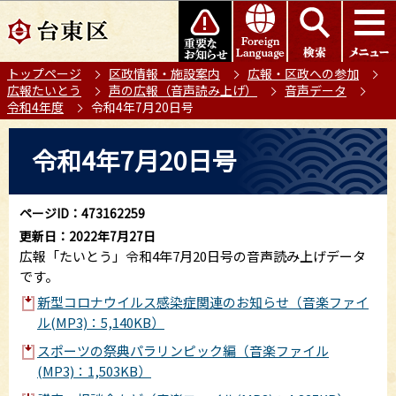
こ
このページの本文へ移動
の
ペ
トップページ
区政情報・施設案内
広報・区政への参加
ー
広報たいとう
声の広報（音声読み上げ）
音声データ
ジ
令和4年度
令和4年7月20日号
の
本
先
令和4年7月20日号
文
頭
こ
で
こ
す
ページID：473162259
か
更新日：2022年7月27日
ら
広報「たいとう」令和4年7月20日号の音声読み上げデータ
です。
新型コロナウイルス感染症関連のお知らせ（音楽ファイ
ル(MP3)：5,140KB）
スポーツの祭典パラリンピック編（音楽ファイル
(MP3)：1,503KB）