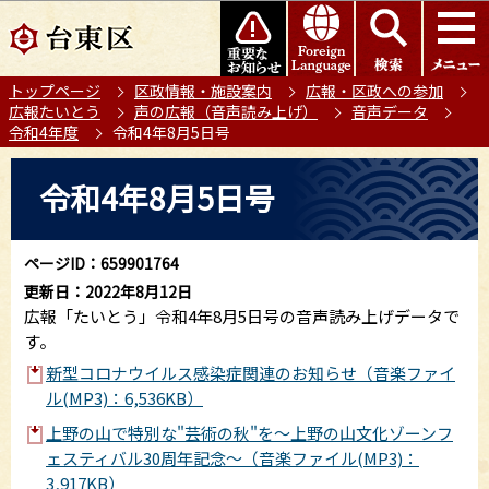
こ
このページの本文へ移動
の
ペ
トップページ
区政情報・施設案内
広報・区政への参加
ー
広報たいとう
声の広報（音声読み上げ）
音声データ
ジ
令和4年度
令和4年8月5日号
の
本
先
令和4年8月5日号
文
頭
こ
で
こ
す
ページID：659901764
か
更新日：2022年8月12日
ら
広報「たいとう」令和4年8月5日号の音声読み上げデータで
す。
新型コロナウイルス感染症関連のお知らせ（音楽ファイ
ル(MP3)：6,536KB）
上野の山で特別な"芸術の秋"を～上野の山文化ゾーンフ
ェスティバル30周年記念～（音楽ファイル(MP3)：
3,917KB）