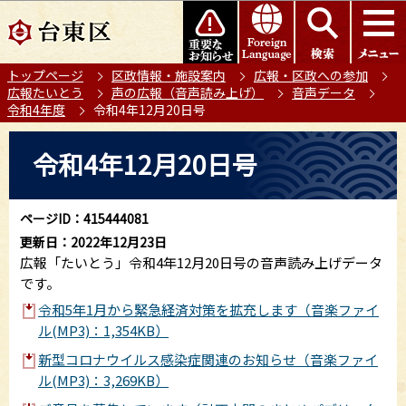
こ
このページの本文へ移動
の
ペ
トップページ
区政情報・施設案内
広報・区政への参加
ー
広報たいとう
声の広報（音声読み上げ）
音声データ
ジ
令和4年度
令和4年12月20日号
の
本
先
令和4年12月20日号
文
頭
こ
で
こ
す
ページID：415444081
か
更新日：2022年12月23日
ら
広報「たいとう」令和4年12月20日号の音声読み上げデータ
です。
令和5年1月から緊急経済対策を拡充します（音楽ファイ
ル(MP3)：1,354KB）
新型コロナウイルス感染症関連のお知らせ（音楽ファイ
ル(MP3)：3,269KB）