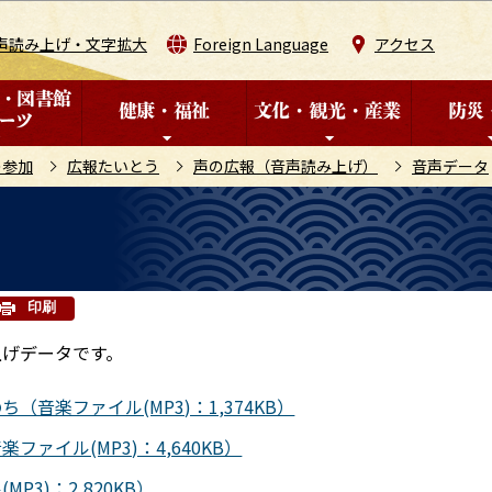
このページの本文へ移動
声読み上げ・文字拡大
Foreign Language
アクセス
の参加
広報たいとう
声の広報（音声読み上げ）
音声データ
印刷
上げデータです。
音楽ファイル(MP3)：1,374KB）
イル(MP3)：4,640KB）
3)：2,820KB）