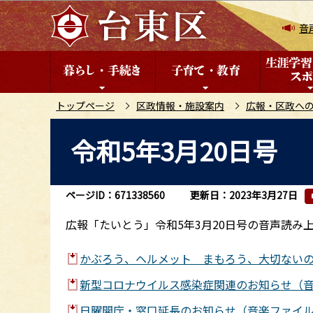
こ
の
音
ペ
ー
ジ
の
トップページ
区政情報・施設案内
広報・区政へ
先
本
令和5年3月20日号
頭
文
で
こ
す
こ
ページID：671338560
更新日：2023年3月27日
か
ら
広報「たいとう」令和5年3月20日号の音声読み
かぶろう、ヘルメット まもろう、大切ないのち（
新型コロナウイルス感染症関連のお知らせ（音楽ファ
日曜開庁・窓口延長のお知らせ（音楽ファイル(MP