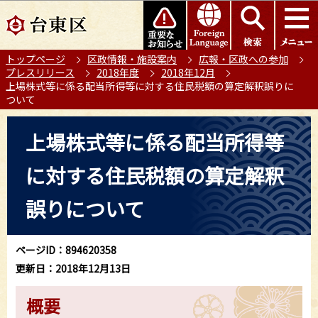
こ
このページの本文へ移動
の
ペ
トップページ
区政情報・施設案内
広報・区政への参加
ー
プレスリリース
2018年度
2018年12月
ジ
上場株式等に係る配当所得等に対する住民税額の算定解釈誤りに
の
ついて
先
本
頭
上場株式等に係る配当所得等
文
で
こ
す
に対する住民税額の算定解釈
こ
か
誤りについて
ら
ページID：894620358
更新日：2018年12月13日
概要