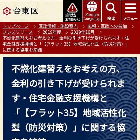
こ
このページの本文へ移動
の
ペ
トップページ
区政情報・施設案内
広報・区政への参加
ー
プレスリリース
2019年度
2019年10月
ジ
不燃化建替えをお考えの方、金利の引き下げが受けられます・住
の
宅金融支援機構と「【フラット35】地域活性化型（防災対策）」
に関する協定を締結
先
頭
本
不燃化建替えをお考えの方、
で
文
す
こ
金利の引き下げが受けられま
こ
か
す・住宅金融支援機構と
ら
「【フラット35】地域活性化
型（防災対策）」に関する協