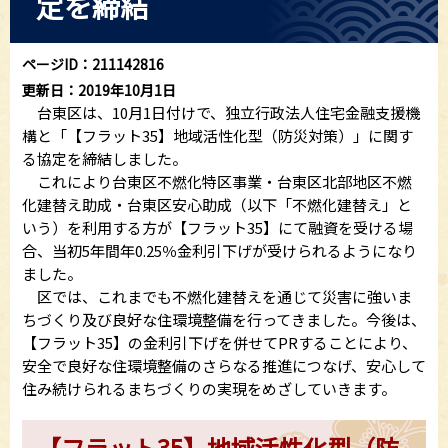
定を締結
ページID：211142816
更新日：2019年10月1日
台東区は、10月1日付けで、独立行政法人住宅金融支援機
構と「【フラット35】地域活性化型（防災対策）」に関す
る協定を締結しました。
これにより台東区不燃化特区事業・台東区北部地区不燃
化建替え助成・台東区安心助成（以下「不燃化建替え」と
いう）を利用する方が【フラット35】にて融資を受ける場
合、当初5年間年0.25％金利引下げが受けられるようになり
ました。
区では、これまでも不燃化建替えを通じて災害に強いま
ちづくり及び良好な住環境整備を行ってきました。今後は、
【フラット35】の金利引下げを併せてPRすることにより、
安全で良好な住環境整備のさらなる推進につなげ、安心して
住み続けられるまちづくりの実現をめざしていきます。
【フラット35】地域活性化型（防