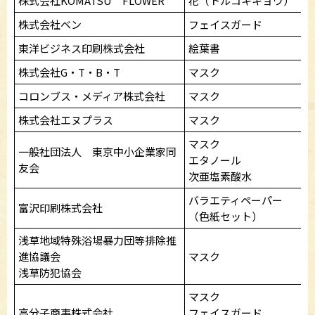
株式会社KOMATSU FLOWER
花（トルコキキョウ）
株式会社ベン
フェイスガード
東洋ビジネス印刷株式会社
絵葉書
株式会社G・T・B・T
マスク
コロンブス・メディア株式会社
マスク
株式会社エヌプラス
マスク
マスク
一般社団法人 東京中小企業家同
エタノール
友会
次亜塩素酸水
バラエティペーパー
富沢印刷株式会社
（色紙セット）
浅草地域特殊浴場暴力団等排除推
進協議会
マスク
浅草防犯協会
マスク
高分子商事株式会社
フェイスガード