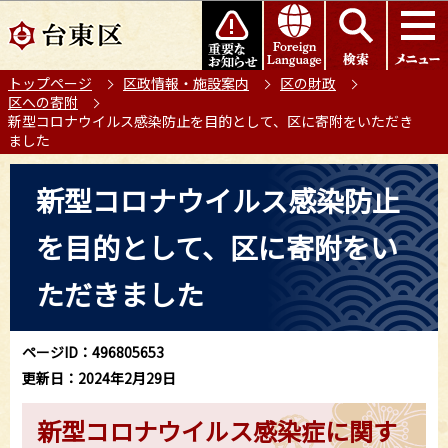
こ
このページの本文へ移動
の
ペ
トップページ
区政情報・施設案内
区の財政
ー
区への寄附
ジ
新型コロナウイルス感染防止を目的として、区に寄附をいただき
の
ました
先
本
頭
新型コロナウイルス感染防止
文
で
こ
す
を目的として、区に寄附をい
こ
か
ただきました
ら
ページID：496805653
更新日：2024年2月29日
新型コロナウイルス感染症に関す