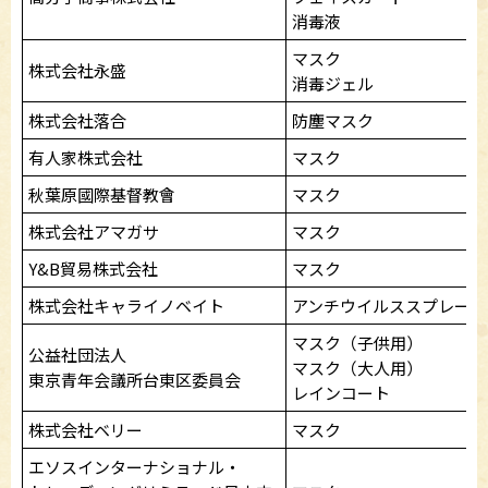
消毒液
マスク
株式会社永盛
消毒ジェル
株式会社落合
防塵マスク
有人家株式会社
マスク
秋葉原國際基督教會
マスク
株式会社アマガサ
マスク
Y&B貿易株式会社
マスク
株式会社キャライノベイト
アンチウイルススプレー
マスク（子供用）
公益社団法人
マスク（大人用）
東京青年会議所台東区委員会
レインコート
株式会社ベリー
マスク
エソスインターナショナル・