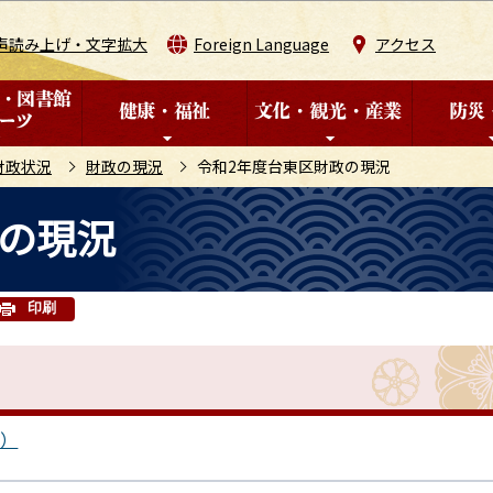
このページの本文へ移動
声読み上げ・文字拡大
Foreign Language
アクセス
財政状況
財政の現況
令和2年度台東区財政の現況
政の現況
印刷
B）