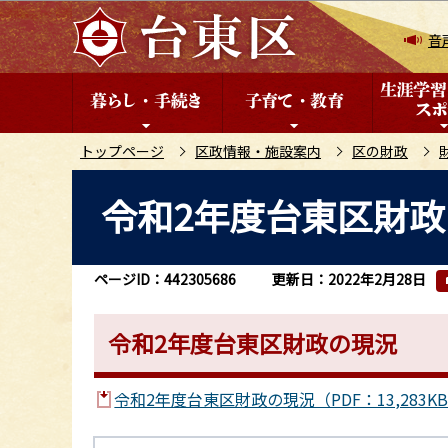
こ
の
音
ペ
ー
ジ
の
トップページ
区政情報・施設案内
区の財政
先
本
令和2年度台東区財
頭
文
で
こ
す
こ
ページID：442305686
更新日：2022年2月28日
か
ら
令和2年度台東区財政の現況
令和2年度台東区財政の現況（PDF：13,283K