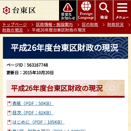
こ
このページの本文へ移動
の
ペ
トップページ
区政情報・施設案内
区の財政
財政状況
ー
財政の現況
平成26年度台東区財政の現況
ジ
の
本
平成26年度台東区財政の現況
先
文
頭
こ
で
こ
ページID：563167748
す
か
更新日：2015年10月20日
ら
平成26年度台東区財政の現況
表紙（PDF：50KB）
目次（PDF：61KB）
はじめに（PDF：105KB）