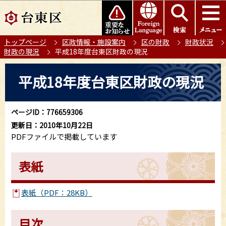
こ
このページの本文へ移動
の
ペ
トップページ
区政情報・施設案内
区の財政
財政状況
ー
財政の現況
平成18年度台東区財政の現況
ジ
の
本
平成18年度台東区財政の現況
先
文
頭
こ
で
こ
ページID：776659306
す
か
更新日：2010年10月22日
ら
PDFファイルで掲載しています
表紙
表紙（PDF：28KB）
目次