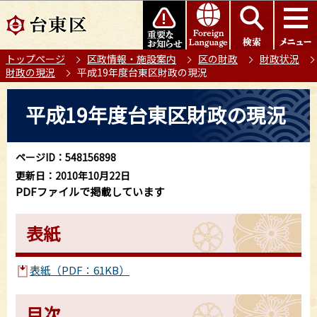
こ
このページの本文へ移動
の
ペ
トップページ
区政情報・施設案内
区の財政
財政状況
ー
財政の現況
平成19年度台東区財政の現況
ジ
の
本
平成19年度台東区財政の現況
先
文
頭
こ
で
こ
ページID：548156898
す
か
更新日：2010年10月22日
ら
PDFファイルで掲載しています
表紙
表紙（PDF：61KB）
目次