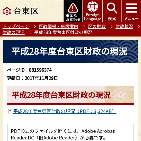
こ
このページの本文へ移動
の
ペ
トップページ
区政情報・施設案内
区の財政
財政状況
ー
財政の現況
平成28年度台東区財政の現況
ジ
の
本
平成28年度台東区財政の現況
先
文
頭
こ
で
こ
ページID：881596374
す
か
更新日：2017年11月29日
ら
平成28年度台東区財政の現況
平成28年度台東区財政の現況（PDF：3,324KB）
PDF形式のファイルを開くには、Adobe Acrobat
Reader DC（旧Adobe Reader）が必要です。