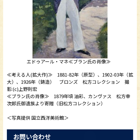
エドゥアール・マネ≪ブラン氏の肖像≫
≪考える人(拡大作)≫ 1881-82年（原型）、1902-03年（拡
大）、1926年（鋳造） ブロンズ 松方コレクション 撮
影:(c)上野則宏
≪ブラン氏の肖像≫ 1879年頃 油彩、カンヴァス 松方幸
次郎氏御遺族より寄贈（旧松方コレクション）
＜写真提供 国立西洋美術館＞
お問い合わせ