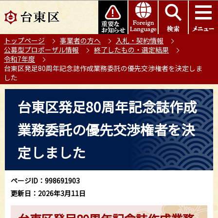
こ
このページの本文へ移動
の
ペ
トップページ
事業者の方へ
入札・契約情報
ー
公募型プロポーザル情報
終了したもの・選定結果
ジ
令和7年度
の
台東区発足80周年記念誌作成業務委託の優先交渉権者を決定しま
した
先
頭
本
台東区発足80周年記念誌作成
で
文
す
こ
業務委託の優先交渉権者を決
こ
か
定しました
ら
ページID：998691903
更新日：2026年3月11日