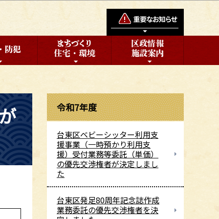
令和7年度
が
台東区ベビーシッター利用支
援事業（一時預かり利用支
援）受付業務等委託（単価）
の優先交渉権者が決定しまし
た
台東区発足80周年記念誌作成
業務委託の優先交渉権者を決