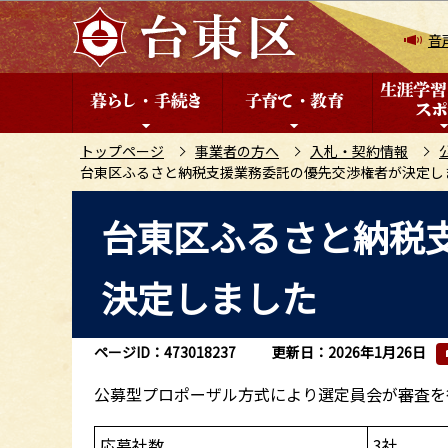
こ
の
音
ペ
ー
ジ
の
トップページ
事業者の方へ
入札・契約情報
台東区ふるさと納税支援業務委託の優先交渉権者が決定し
先
頭
本
台東区ふるさと納税
で
文
す
こ
決定しました
こ
か
ら
ページID：473018237
更新日：2026年1月26日
公募型プロポーザル方式により選定員会が審査を
応募社数
3社