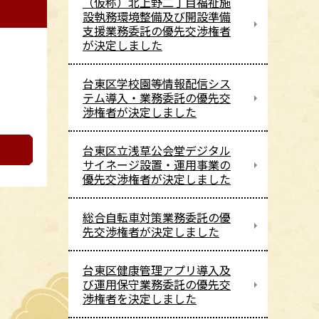
（仮称）北上野二丁目福祉施
設執務環境整備及び開設準備
支援業務委託の優先交渉権者
が決定しました
台東区学校園等情報配信シス
テム導入・業務委託の優先交
渉権者が決定しました
台東区立浅草公会堂デジタル
サイネージ設置・運用事業の
優先交渉権者が決定しました
総合自転車対策業務委託の優
先交渉権者が決定しました
台東区健康管理アプリ導入及
び運用保守業務委託の優先交
渉権者を決定しました