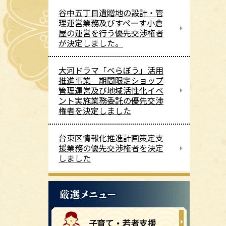
谷中五丁目遺贈地の設計・管
理運営業務及びすぺーす小倉
屋の運営を行う優先交渉権者
が決定しました。
大河ドラマ「べらぼう」活用
推進事業 期間限定ショップ
管理運営及び地域活性化イベ
ント実施業務委託の優先交渉
権者を決定しました
台東区情報化推進計画策定支
援業務の優先交渉権者を決定
しました