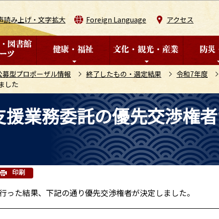
このページの本文へ移動
声読み上げ・文字拡大
Foreign Language
アクセス
公募型プロポーザル情報
終了したもの・選定結果
令和7年度
ました
支援業務委託の優先交渉権者
印刷
行った結果、下記の通り優先交渉権者が決定しました。