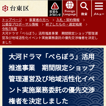
こ
このページの本文へ移動
の
ペ
トップページ
事業者の方へ
入札・契約情報
ー
公募型プロポーザル情報
終了したもの・選定結果
ジ
令和7年度
の
大河ドラマ「べらぼう」活用推進事業 期間限定ショップ管理運
営及び地域活性化イベント実施業務委託の優先交渉権者を決定し
先
ました
頭
で
本
大河ドラマ「べらぼう」活用
す
文
こ
推進事業 期間限定ショップ
こ
か
管理運営及び地域活性化イベ
ら
ント実施業務委託の優先交渉
権者を決定しました