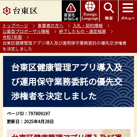
こ
このページの本文へ移動
の
ペ
トップページ
事業者の方へ
入札・契約情報
ー
公募型プロポーザル情報
終了したもの・選定結果
ジ
令和7年度
の
台東区健康管理アプリ導入及び運用保守業務委託の優先交渉権者
を決定しました
先
頭
本
台東区健康管理アプリ導入及
で
文
す
こ
び運用保守業務委託の優先交
こ
か
渉権者を決定しました
ら
ページID：797809197
更新日：2025年4月28日