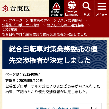
こ
このページの本文へ移動
の
ペ
トップページ
事業者の方へ
入札・契約情報
ー
公募型プロポーザル情報
終了したもの・選定結果
ジ
令和7年度
の
総合自転車対策業務委託の優先交渉権者が決定しました
先
本
頭
総合自転車対策業務委託の優
文
で
こ
す
先交渉権者が決定しました
こ
か
ら
ページID：951240967
更新日：2025年5月20日
公募型プロポーザル方式により選定委員会が審査を行った
結果、下記のとおり優先交渉権者が決定しました。
画面サイズに合わせて閲覧