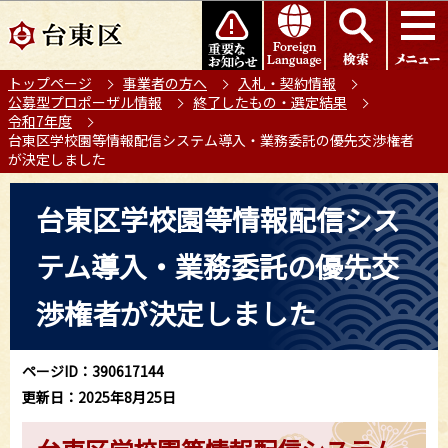
こ
このページの本文へ移動
の
ペ
トップページ
事業者の方へ
入札・契約情報
ー
公募型プロポーザル情報
終了したもの・選定結果
ジ
令和7年度
の
台東区学校園等情報配信システム導入・業務委託の優先交渉権者
が決定しました
先
頭
本
台東区学校園等情報配信シス
で
文
す
こ
テム導入・業務委託の優先交
こ
か
渉権者が決定しました
ら
ページID：390617144
更新日：2025年8月25日