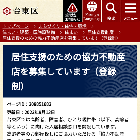
こ
このページの本文へ移動
の
ペ
トップページ
まちづくり・住宅・環境
ー
住まい・建築・区施設整備
住まい
居住支援制度
ジ
居住支援のための協力不動産店を募集しています（登録制）
の
本
先
居住支援のための協力不動産
文
頭
こ
で
店を募集しています（登録
こ
す
か
制）
ら
ページID：308851683
更新日：2023年9月13日
台東区では高齢者、障害者、ひとり親世帯（以下、高齢者
等という）に向けた入居相談窓口を開設しています。
高齢者等のお部屋探しにご協力いただける「協力不動産