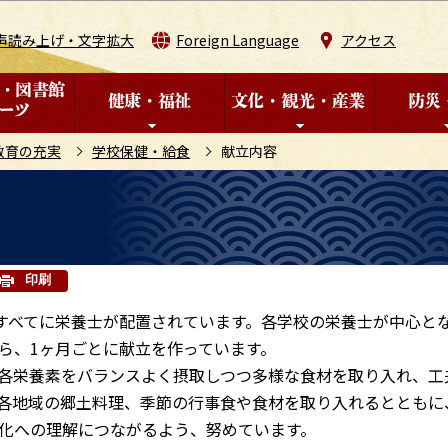
このページの本文へ移動
声読み上げ・文字拡大
Foreign Language
アクセス
教育の充実
学校保健・給食
献立内容
印刷
すべてに栄養士が配置されています。各学校の栄養士が中心と
ら、1ヶ月ごとに献立を作っています。
各栄養素をバランスよく摂取しつつ多様な食材を取り入れ、工
各地域の郷土料理、季節の行事食や食材を取り入れるとともに
化への理解につながるよう、努めています。