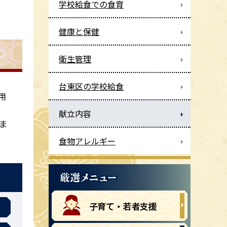
学校給食での食育
健康と保健
衛生管理
台東区の学校給食
用
献立内容
ま
食物アレルギー