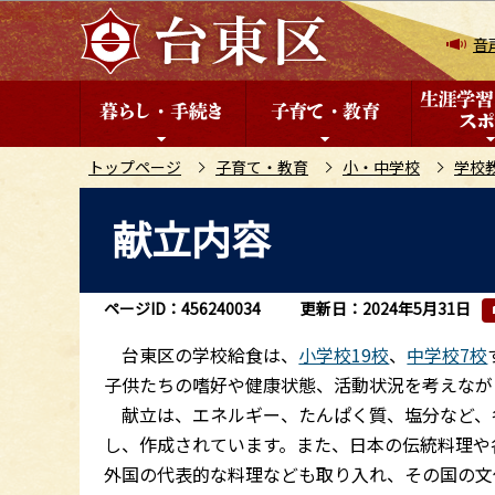
こ
の
音
ペ
ー
ジ
の
トップページ
子育て・教育
小・中学校
学校
先
本
献立内容
頭
文
で
こ
す
こ
ページID：456240034
更新日：2024年5月31日
か
ら
台東区の学校給食は、
小学校19校
、
中学校7校
子供たちの嗜好や健康状態、活動状況を考えなが
献立は、エネルギー、たんぱく質、塩分など、
し、作成されています。また、日本の伝統料理や
外国の代表的な料理なども取り入れ、その国の文