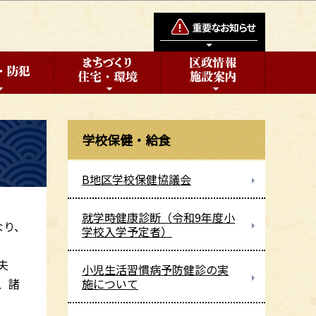
学校保健・給食
B地区学校保健協議会
就学時健康診断（令和9年度小
なり、
学校入学予定者）
夫
小児生活習慣病予防健診の実
、諸
施について