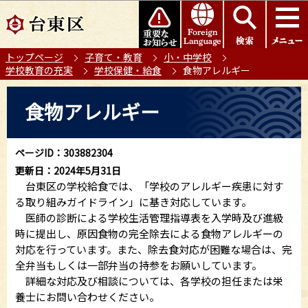
こ
このページの本文へ移動
の
ペ
トップページ
子育て・教育
小・中学校
ー
学校教育の充実
学校保健・給食
食物アレルギー
ジ
の
本
食物アレルギー
先
文
頭
こ
で
こ
ページID：303882304
す
か
更新日：2024年5月31日
ら
台東区の学校給食では、「学校のアレルギー疾患に対す
る取り組みガイドライン」に基き対応しています。
医師の診断による学校生活管理指導表を入学時及び進級
時に提出し、原因食物の完全除去による食物アレルギーの
対応を行っています。また、除去食対応が困難な場合は、完
全弁当もしくは一部弁当の持参をお願いしています。
詳細な対応及び相談については、各学校の担任または栄
養士にお問い合わせください。