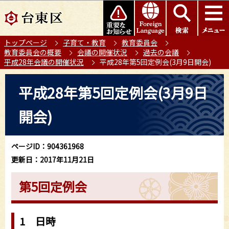
こ
このページの本文へ移動
の
ペ
トップページ
子育て・教育
教育委員会
ー
教育委員会の概要
会議の開催状況
過去の会議
ジ
平成28年会議の開催状況
平成28年第5回定例会(3月9日開会)
の
本
先
平成28年第5回定例会(3月9日
文
頭
こ
で
開会)
こ
す
か
ら
ページID：904361968
更新日：2017年11月21日
第5回定例会
1 日時