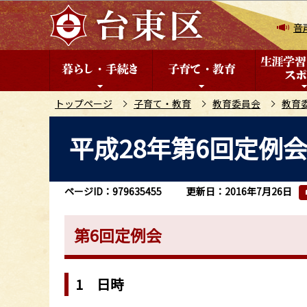
こ
の
音
ペ
ー
ジ
の
トップページ
子育て・教育
教育委員会
教育
先
本
平成28年第6回定例会(
頭
文
で
こ
す
こ
ページID：979635455
更新日：2016年7月26日
か
ら
第6回定例会
1 日時