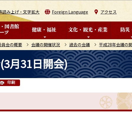
このページの本文へ移動
声読み上げ・文字拡大
Foreign Language
アクセス
委員会の概要
会議の開催状況
過去の会議
平成28年会議の
3月31日開会)
印刷