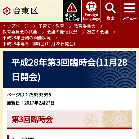
こ
このページの本文へ移動
の
ペ
トップページ
子育て・教育
教育委員会
ー
教育委員会の概要
会議の開催状況
過去の会議
ジ
平成28年会議の開催状況
の
平成28年第3回臨時会(11月28日開会)
先
本
頭
平成28年第3回臨時会(11月28
文
で
こ
す
日開会)
こ
か
ら
ページID：756333696
更新日：2017年2月27日
第3回臨時会