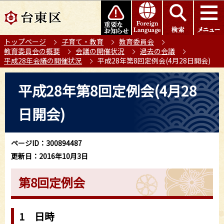
こ
このページの本文へ移動
の
ペ
トップページ
子育て・教育
教育委員会
ー
教育委員会の概要
会議の開催状況
過去の会議
ジ
平成28年会議の開催状況
平成28年第8回定例会(4月28日開会)
の
本
先
平成28年第8回定例会(4月28
文
頭
こ
で
日開会)
こ
す
か
ら
ページID：300894487
更新日：2016年10月3日
第8回定例会
1 日時