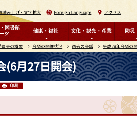
このページの本文へ移動
声読み上げ・文字拡大
Foreign Language
アクセス
委員会の概要
会議の開催状況
過去の会議
平成28年会議の
(6月27日開会)
印刷