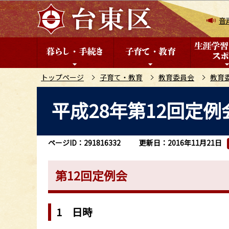
こ
の
音
ペ
ー
ジ
の
トップページ
子育て・教育
教育委員会
教育
先
本
平成28年第12回定例会
頭
文
で
こ
す
こ
ページID：291816332
更新日：2016年11月21日
か
ら
第12回定例会
1 日時