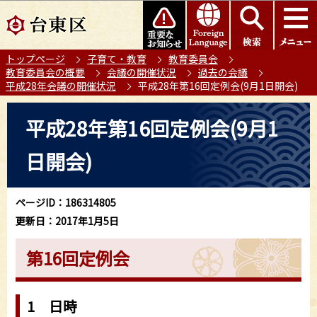
こ
このページの本文へ移動
の
ペ
トップページ
子育て・教育
教育委員会
ー
教育委員会の概要
会議の開催状況
過去の会議
ジ
平成28年会議の開催状況
平成28年第16回定例会(9月1日開会)
の
本
先
平成28年第16回定例会(9月1
文
頭
こ
で
日開会)
こ
す
か
ら
ページID：186314805
更新日：2017年1月5日
第16回定例会
1 日時