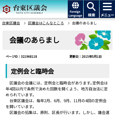
こ
このページの本文へ移動
の
ペ
ー
台東区議会
区議会はこんなところ
会議のあらまし
ジ
本
の
会議のあらまし
文
先
こ
頭
こ
で
ページID：321968118
更新日：2015年5月1日
か
す
ら
定例会と臨時会
区議会の会議には、定例会と臨時会があります｡定例会は
年4回以内で条例で決めた回数を開くよう、地方自治法に定
められています。
台東区議会は、毎年2月、6月、9月、11月の4回の定例会
を開いています。
区議会の招集は、原則、区長が行います。しかし、議会運