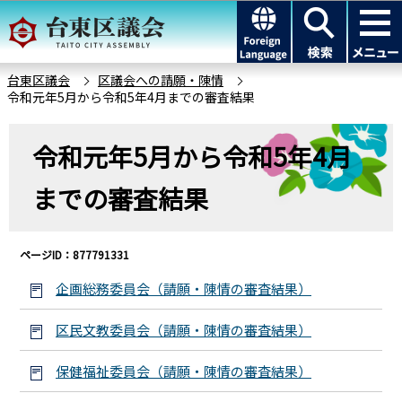
こ
このページの本文へ移動
の
ペ
ー
台東区議会
区議会への請願・陳情
令和元年5月から令和5年4月までの審査結果
ジ
の
本
先
令和元年5月から令和5年4月
文
頭
こ
までの審査結果
で
こ
す
か
ら
ページID：877791331
企画総務委員会（請願・陳情の審査結果）
区民文教委員会（請願・陳情の審査結果）
保健福祉委員会（請願・陳情の審査結果）