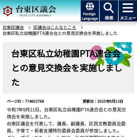
こ
このページの本文へ移動
の
ペ
ー
台東区議会
区議会はこんなところ
台東区私立幼稚園PTA連合会との意見交換会を実施しました
ジ
の
本
先
台東区私立幼稚園PTA連合会
文
頭
こ
との意見交換会を実施しまし
で
こ
す
か
た
ら
ページID：774602768
更新日：2025年9月12日
令和7年9月11日、台東区私立幼稚園PTA連合会との意見交
換会を実施しました。
台東区議会を代表して、議長、副議長、区民文教委員会委
員、子育て・若者支援特別委員会委員が参加しました。