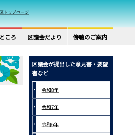
区トップページ
ところ
区議会だより
傍聴のご案内
区議会が提出した意見書・要望
書など
令和8年
令和7年
令和6年