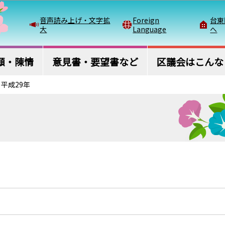
このページの本文へ移動
音声読み上げ・文字拡
Foreign
台東
大
Language
へ
願・陳情
意見書・要望書など
区議会はこんな
平成29年