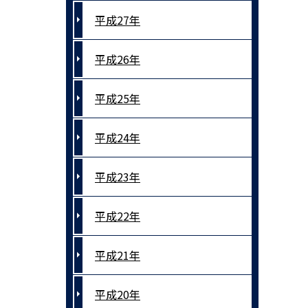
平成27年
平成26年
平成25年
平成24年
平成23年
平成22年
平成21年
平成20年