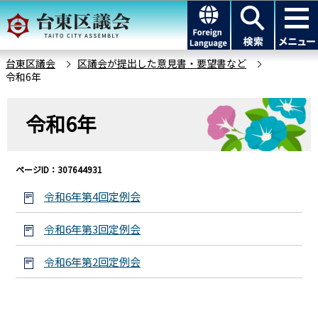
こ
このページの本文へ移動
の
ペ
ー
台東区議会
区議会が提出した意見書・要望書など
令和6年
ジ
の
本
先
令和6年
文
頭
こ
で
こ
す
ページID：307644931
か
ら
令和6年第4回定例会
令和6年第3回定例会
令和6年第2回定例会