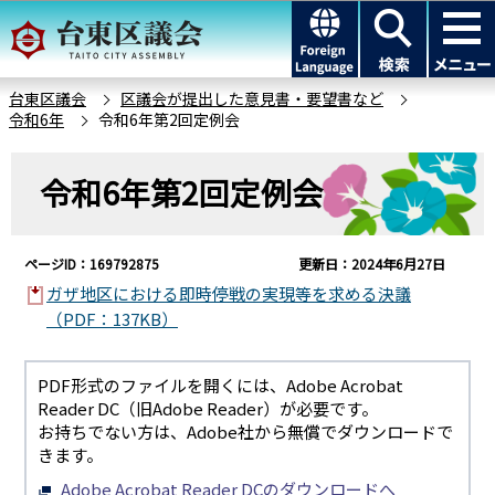
こ
このページの本文へ移動
の
ペ
ー
台東区議会
区議会が提出した意見書・要望書など
令和6年
令和6年第2回定例会
ジ
の
本
先
令和6年第2回定例会
文
頭
こ
で
こ
す
ページID：169792875
更新日：2024年6月27日
か
ガザ地区における即時停戦の実現等を求める決議
ら
（PDF：137KB）
PDF形式のファイルを開くには、Adobe Acrobat
Reader DC（旧Adobe Reader）が必要です。
お持ちでない方は、Adobe社から無償でダウンロードで
きます。
Adobe Acrobat Reader DCのダウンロードへ