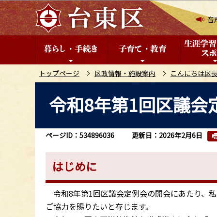
こ
の
音
ペ
ー
ジ
の
トップページ
区政情報・施設案内
こんにちは区
先
本
令和8年第1回区議会
頭
文
で
こ
す
こ
ページID：534896036
更新日：2026年2月6日
か
ら
はじめに
令和8年第1回区議会定例会の開会にあたり、私
ご協力を賜りたいと存じます。