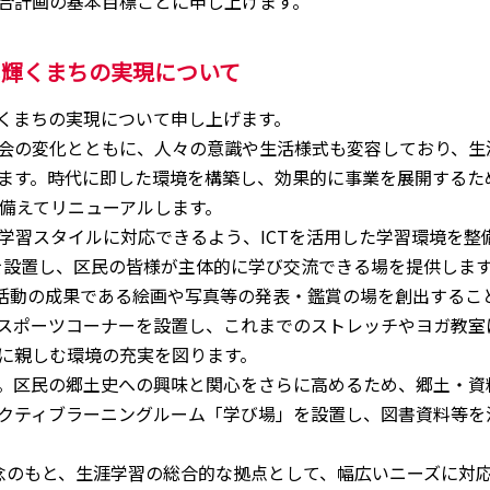
合計画の基本目標ごとに申し上げます。
し輝くまちの実現について
くまちの実現について申し上げます。
社会の変化とともに、人々の意識や生活様式も変容しており、生
ます。時代に即した環境を構築し、効果的に事業を展開するた
を備えてリニューアルします。
習スタイルに対応できるよう、ICTを活用した学習環境を整
を設置し、区民の皆様が主体的に学び交流できる場を提供しま
活動の成果である絵画や写真等の発表・鑑賞の場を創出するこ
スポーツコーナーを設置し、これまでのストレッチやヨガ教室
に親しむ環境の充実を図ります。
。区民の郷土史への興味と関心をさらに高めるため、郷土・資
クティブラーニングルーム「学び場」を設置し、図書資料等を
念のもと、生涯学習の総合的な拠点として、幅広いニーズに対