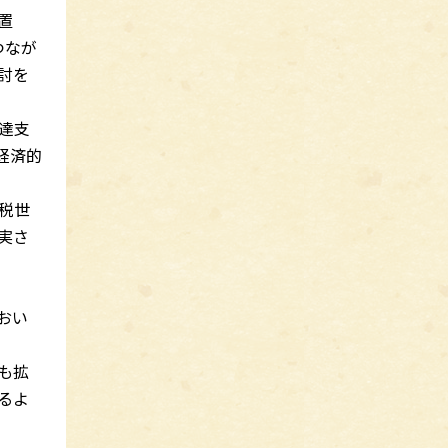
置
つなが
討を
達支
経済的
税世
実さ
おい
も拡
るよ