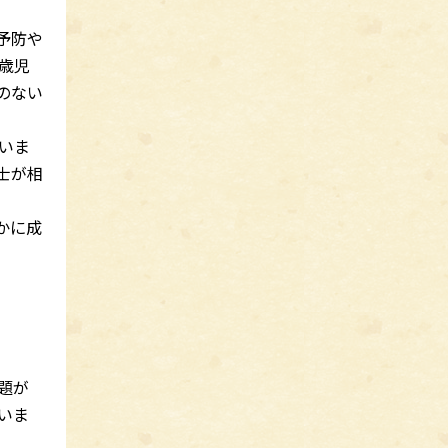
予防や
歳児
のない
いま
士が相
かに成
題が
いま