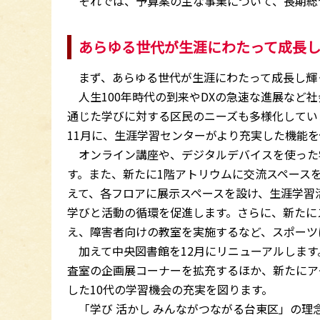
それでは、予算案の主な事業について、長期総
あらゆる世代が生涯にわたって成長
まず、あらゆる世代が生涯にわたって成長し輝
人生100年時代の到来やDXの急速な進展など
通じた学びに対する区民のニーズも多様化してい
11月に、生涯学習センターがより充実した機能
オンライン講座や、デジタルデバイスを使った学
す。また、新たに1階アトリウムに交流スペース
えて、各フロアに展示スペースを設け、生涯学習
学びと活動の循環を促進します。さらに、新たに
え、障害者向けの教室を実施するなど、スポーツ
加えて中央図書館を12月にリニューアルします
査室の企画展コーナーを拡充するほか、新たにア
した10代の学習機会の充実を図ります。
「学び 活かし みんながつながる台東区」の理