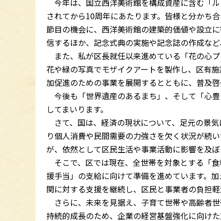
今年は、国立西洋美術館を構成資産に含む「ル
されてから10周年にあたります。皆様と分かち
節目の機会に、西洋美術館の建築的価値や設立に
信するほか、記念式典の実施や記念誌の作成など
また、私が区長就任以来進めている「花の心プロ
花や緑の写真でモザイクアートを製作し、区有施
加促進のための事業を展開するとともに、普及啓
今後も「世界遺産のあるまち」、そして「心豊
してまいります。
さて、国は、経済の現状について、足元の景気
り個人消費や民間需要の力強さを欠く状況が続い
が、依然として区民生活や事業活動に影響を及ぼ
そこで、区では現在、全世帯を対象とする「食
援手当」の支給に向けて準備を進めています。加
関に対する支援を継続し、区民と事業者の負担軽
さらに、未来を見据え、子育て世帯や高齢者世
持続的成長のため、企業の経営基盤強化に向けた