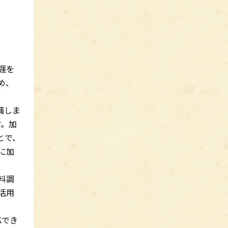
涯を
め、
備しま
す。加
とで、
に加
料調
活用
応でき