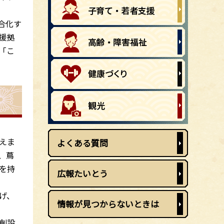
合化す
援拠
「こ
えま
よくある質問
、蔦
を持
広報たいとう
げ、
情報が見つからないときは
創設