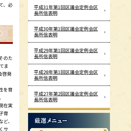
て、必
平成31年第1回区議会定例会区
長所信表明
平成30年第1回区議会定例会区
長所信表明
平成29年第1回区議会定例会区
長所信表明
そのた
てま
平成28年第1回区議会定例会区
及啓発
長所信表明
性を育
平成27年第2回区議会定例会区
。
長所信表明
現在実
子育
など、
くサ