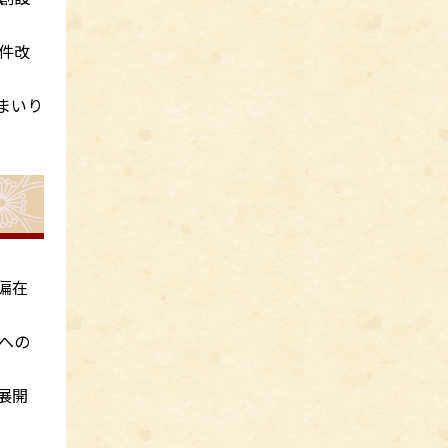
件改
まいり
偏在
への
展開