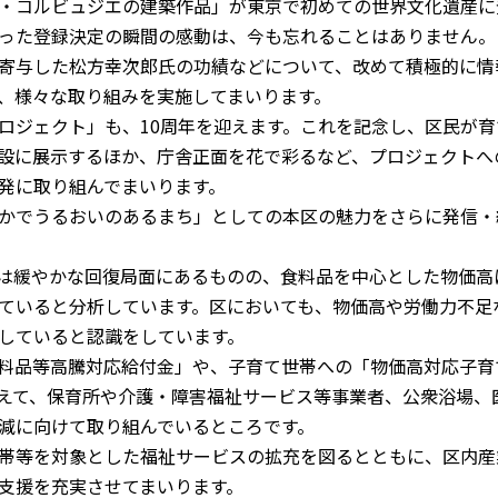
・コルビュジエの建築作品」が東京で初めての世界文化遺産に
合った登録決定の瞬間の感動は、今も忘れることはありません。
寄与した松方幸次郎氏の功績などについて、改めて積極的に情
、様々な取り組みを実施してまいります。
ジェクト」も、10周年を迎えます。これを記念し、区民が育
設に展示するほか、庁舎正面を花で彩るなど、プロジェクトへ
発に取り組んでまいります。
かでうるおいのあるまち」としての本区の魅力をさらに発信・
は緩やかな回復局面にあるものの、食料品を中心とした物価高
ていると分析しています。区においても、物価高や労働力不足
していると認識をしています。
料品等高騰対応給付金」や、子育て世帯への「物価高対応子育
えて、保育所や介護・障害福祉サービス等事業者、公衆浴場、
減に向けて取り組んでいるところです。
帯等を対象とした福祉サービスの拡充を図るとともに、区内産
支援を充実させてまいります。