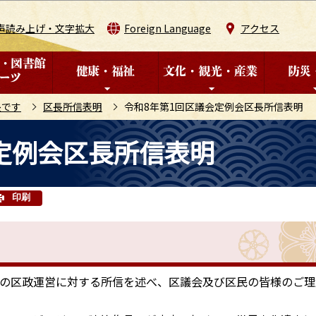
このページの本文へ移動
声読み上げ・文字拡大
Foreign Language
アクセス
長です
区長所信表明
令和8年第1回区議会定例会区長所信表明
定例会区長所信表明
印刷
の区政運営に対する所信を述べ、区議会及び区民の皆様のご理