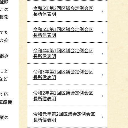
登録
令和5年第2回区議会定例会区
この
長所信表明
報発
令和5年第1回区議会定例会区
てた
長所信表明
の参
令和4年第1回区議会定例会区
継承
長所信表明
によ
令和3年第1回区議会定例会区
長所信表明
など
令和2年第1回区議会定例会区
て応
長所信表明
医療機
令和元年第2回区議会定例会区
業の
長所信表明