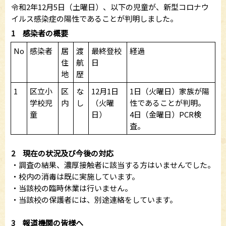
令和2年12月5日（土曜日）、以下の児童が、新型コロナウ
イルス感染症の陽性であることが判明しました。
1 感染者の概要
No
感染者
居
渡
最終登校
経過
住
航
日
地
歴
1
区立小
区
な
12月1日
1日（火曜日）家族が陽
学校児
内
し
（火曜
性であることが判明。
童
日）
4日（金曜日）PCR検
査。
2 現在の状況及び今後の対応
・調査の結果、濃厚接触者に該当する方はいませんでした。
・校内の消毒は既に実施しています。
・当該校の臨時休業は行いません。
・当該校の保護者には、別途連絡をしています。
3 報道機関の皆様へ