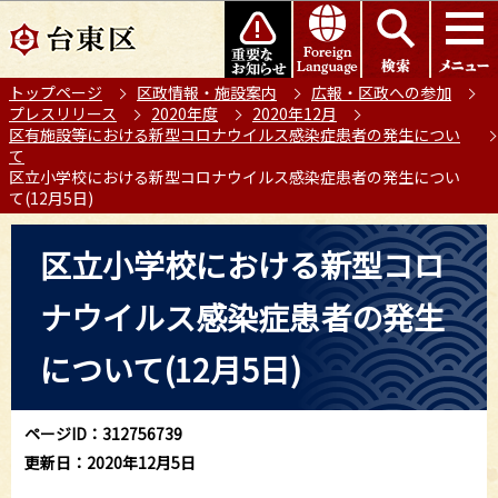
こ
このページの本文へ移動
の
ペ
トップページ
区政情報・施設案内
広報・区政への参加
ー
プレスリリース
2020年度
2020年12月
ジ
区有施設等における新型コロナウイルス感染症患者の発生につい
の
て
区立小学校における新型コロナウイルス感染症患者の発生につい
先
て(12月5日)
頭
で
本
区立小学校における新型コロ
す
文
こ
ナウイルス感染症患者の発生
こ
か
について(12月5日)
ら
ページID：312756739
更新日：2020年12月5日