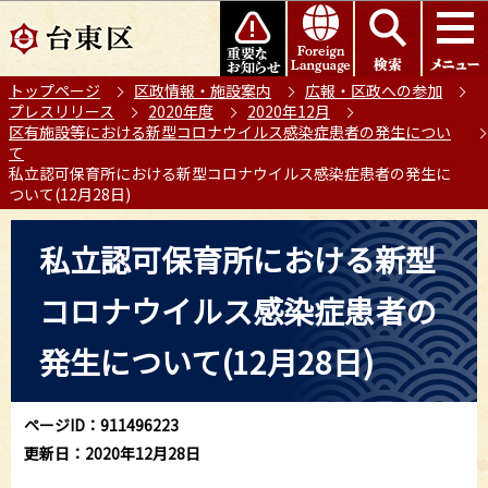
こ
このページの本文へ移動
の
ペ
トップページ
区政情報・施設案内
広報・区政への参加
ー
プレスリリース
2020年度
2020年12月
ジ
区有施設等における新型コロナウイルス感染症患者の発生につい
の
て
私立認可保育所における新型コロナウイルス感染症患者の発生に
先
ついて(12月28日)
頭
で
本
私立認可保育所における新型
す
文
こ
コロナウイルス感染症患者の
こ
か
発生について(12月28日)
ら
ページID：911496223
更新日：2020年12月28日