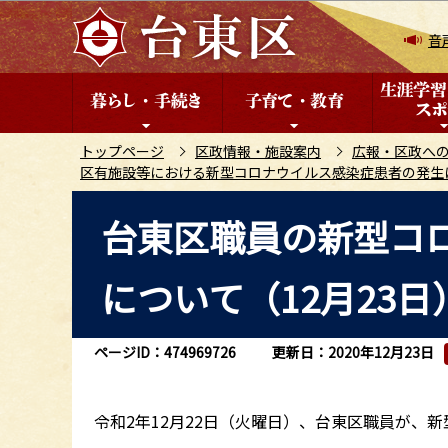
こ
の
音
ペ
ー
ジ
の
トップページ
区政情報・施設案内
広報・区政へ
区有施設等における新型コロナウイルス感染症患者の発生
先
頭
本
台東区職員の新型コ
で
文
す
こ
について（12月23日
こ
か
ら
ページID：474969726
更新日：2020年12月23日
令和2年12月22日（火曜日）、台東区職員が、