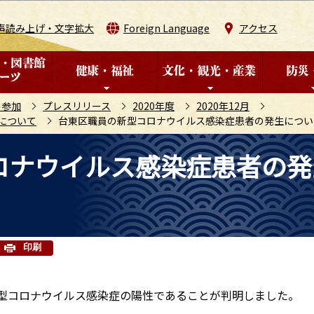
このページの本文へ移動
声読み上げ・文字拡大
Foreign Language
アクセス
の参加
プレスリリース
2020年度
2020年12月
について
台東区職員の新型コロナウイルス感染症患者の発生について
ロナウイルス感染症患者の発
）
印刷
新型コロナウイルス感染症の陽性であることが判明しました。