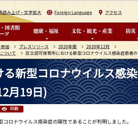
このページの本文へ移動
声読み上げ・文字拡大
Foreign Language
アクセス
の参加
プレスリリース
2020年度
2020年12月
について
区立認可保育所における新型コロナウイルス感染症患者の発生
ける新型コロナウイルス感染
2月19日)
印刷
新型コロナウイルス感染症の陽性であることが判明しました。