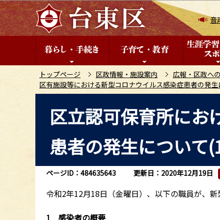
こ
の
音
ペ
ー
ジ
の
トップページ
区政情報・施設案内
広報・区政へ
区有施設等における新型コロナウイルス感染症患者の発生
先
頭
本
区立認可保育所にお
で
文
す
こ
患者の発生について(1
こ
か
ら
ページID：484635643
更新日：2020年12月19日
令和2年12月18日（金曜日）、以下の職員が、
1 感染者の概要