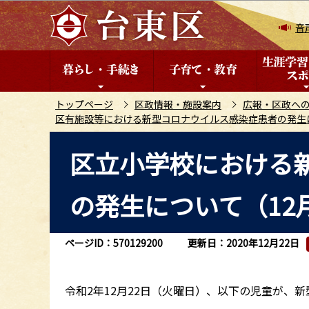
こ
の
音
ペ
ー
ジ
の
トップページ
区政情報・施設案内
広報・区政へ
区有施設等における新型コロナウイルス感染症患者の発生
先
頭
本
区立小学校における
で
文
す
こ
の発生について（12
こ
か
ら
ページID：570129200
更新日：2020年12月22日
令和2年12月22日（火曜日）、以下の児童が、