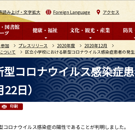
このページの本文へ移動
声読み上げ・文字拡大
Foreign Language
アクセス
の参加
プレスリリース
2020年度
2020年12月
について
区立小学校における新型コロナウイルス感染症患者の発生に
新型コロナウイルス感染症患
月22日）
印刷
新型コロナウイルス感染症の陽性であることが判明しました。