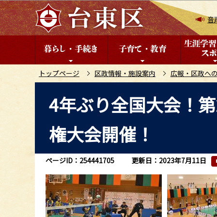
こ
の
音
ペ
ー
ジ
の
トップページ
区政情報・施設案内
広報・区政へ
先
本
4年ぶり全国大会！第
頭
文
で
こ
す
権大会開催！
こ
か
ら
ページID：254441705
更新日：2023年7月11日