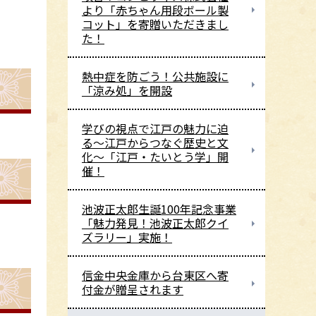
より「赤ちゃん用段ボール製
コット」を寄贈いただきまし
た！
熱中症を防ごう！公共施設に
「涼み処」を開設
学びの視点で江戸の魅力に迫
る～江戸からつなぐ歴史と文
化～「江戸・たいとう学」開
催！
池波正太郎生誕100年記念事業
「魅力発見！池波正太郎クイ
ズラリー」実施！
信金中央金庫から台東区へ寄
付金が贈呈されます