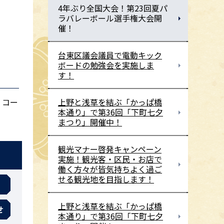
4年ぶり全国大会！第23回夏パ
ラバレーボール選手権大会開
催！
台東区議会議員で電動キック
ボードの勉強会を実施しま
す！
。コー
上野と浅草を結ぶ「かっぱ橋
本通り」で第36回「下町七夕
まつり」開催中！
観光マナー啓発キャンペーン
実施！観光客・区民・お店で
働く方々が皆気持ちよく過ご
せる観光地を目指します！
上野と浅草を結ぶ「かっぱ橋
せ
本通り」で第36回「下町七夕