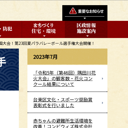
国大会！第23回夏パラバレーボール選手権大会開催！
2023年7月
手
「令和5年（第46回）隅田川花
火大会」の観客数・花火コン
クール結果について
台東区文化・スポーツ奨励賞
表彰式を行いました
赤ちゃんの避難所生活環境を
改善！コンビウィズ株式会社