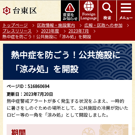
こ
このページの本文へ移動
の
ペ
トップページ
区政情報・施設案内
広報・区政への参加
ー
プレスリリース
2023年度
2023年7月
ジ
熱中症を防ごう！公共施設に「涼み処」を開設
の
本
先
熱中症を防ごう！公共施設に
文
頭
こ
で
「涼み処」を開設
こ
す
か
ら
ページID：516860694
更新日：2023年7月20日
熱中症警戒アラートが多く発生する状況をふまえ、一時的
に暑さをしのぐための場所として、公共施設の冷房が効いた
ロビー等の一角を「涼み処」として開設しました。
期間