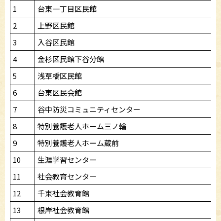
1
台東一丁目区民館
2
上野区民館
3
入谷区民館
4
金杉区民館下谷分館
5
浅草橋区民館
6
台東区民会館
7
谷中防災コミュニティセンター
8
特別養護老人ホーム三ノ輪
9
特別養護老人ホーム蔵前
10
生涯学習センター
11
社会教育センター
12
千束社会教育館
13
根岸社会教育館