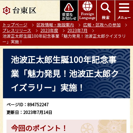
こ
このページの本文へ移動
の
ペ
トップページ
区政情報・施設案内
広報・区政への参加
ー
プレスリリース
2023年度
2023年7月
ジ
池波正太郎生誕100年記念事業「魅力発見！池波正太郎クイズラリ
の
ー」実施！
先
本
頭
池波正太郎生誕100年記念事
文
で
こ
す
業「魅力発見！池波正太郎ク
こ
か
イズラリー」実施！
ら
ページID：894752247
更新日：2023年7月14日
今回のポイント！