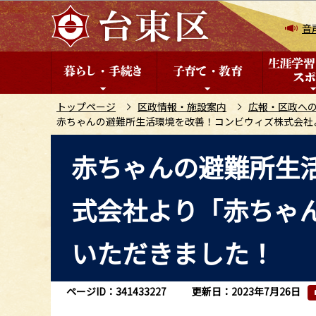
こ
の
音
ペ
ー
ジ
の
トップページ
区政情報・施設案内
広報・区政へ
赤ちゃんの避難所生活環境を改善！コンビウィズ株式会社
先
頭
本
赤ちゃんの避難所生
で
文
す
こ
式会社より「赤ちゃ
こ
か
ら
いただきました！
ページID：341433227
更新日：2023年7月26日