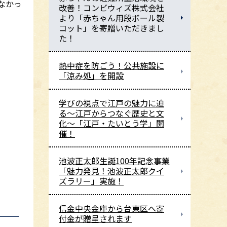
なかっ
改善！コンビウィズ株式会社
より「赤ちゃん用段ボール製
コット」を寄贈いただきまし
た！
熱中症を防ごう！公共施設に
「涼み処」を開設
学びの視点で江戸の魅力に迫
る～江戸からつなぐ歴史と文
化～「江戸・たいとう学」開
催！
池波正太郎生誕100年記念事業
「魅力発見！池波正太郎クイ
ズラリー」実施！
信金中央金庫から台東区へ寄
付金が贈呈されます