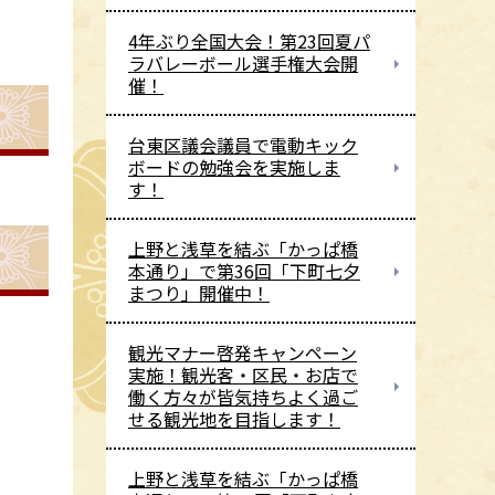
4年ぶり全国大会！第23回夏パ
ラバレーボール選手権大会開
催！
台東区議会議員で電動キック
ボードの勉強会を実施しま
す！
上野と浅草を結ぶ「かっぱ橋
本通り」で第36回「下町七夕
まつり」開催中！
観光マナー啓発キャンペーン
実施！観光客・区民・お店で
働く方々が皆気持ちよく過ご
せる観光地を目指します！
上野と浅草を結ぶ「かっぱ橋