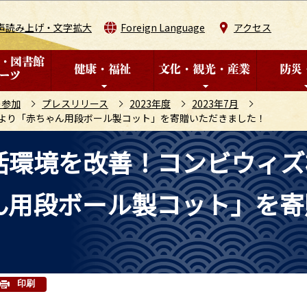
このページの本文へ移動
声読み上げ・文字拡大
Foreign Language
アクセス
の参加
プレスリリース
2023年度
2023年7月
より「赤ちゃん用段ボール製コット」を寄贈いただきました！
活環境を改善！コンビウィズ
ん用段ボール製コット」を寄
印刷