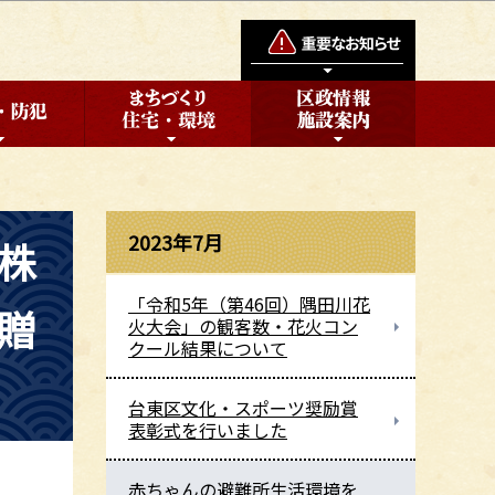
2023年7月
株
「令和5年（第46回）隅田川花
贈
火大会」の観客数・花火コン
クール結果について
台東区文化・スポーツ奨励賞
表彰式を行いました
赤ちゃんの避難所生活環境を