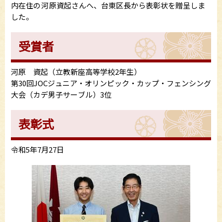
内在住の
河
原
資起
さんへ、台東区長から表彰状を贈呈しま
した。
受賞者
河原 資起（立教新座高等学校2年生）
第30回JOCジュニア・オリンピック・カップ・フェンシング
大会（カデ男子サーブル）3位
表彰式
令和5年7月27日