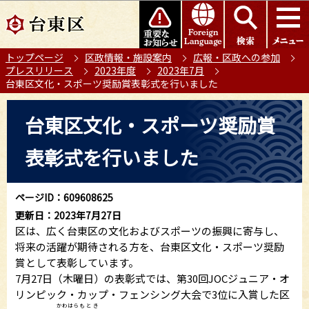
こ
このページの本文へ移動
の
ペ
トップページ
区政情報・施設案内
広報・区政への参加
ー
プレスリリース
2023年度
2023年7月
ジ
台東区文化・スポーツ奨励賞表彰式を行いました
の
本
先
台東区文化・スポーツ奨励賞
文
頭
こ
で
表彰式を行いました
こ
す
か
ら
ページID：609608625
更新日：2023年7月27日
区は、広く台東区の文化およびスポーツの振興に寄与し、
将来の活躍が期待される方を、台東区文化・スポーツ奨励
賞として表彰しています。
7月27日（木曜日）の表彰式では、第30回JOCジュニア・オ
リンピック・カップ・フェンシング大会で3位に入賞した区
かわ
はら
もとき